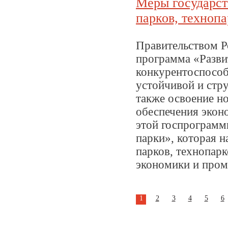
Меры государст
парков, техноп
Правительством Ро
программа «Разви
конкурентоспособн
устойчивой и стр
также освоение н
обеспечения экон
этой госпрограмм
парки», которая 
парков, технопар
экономики и пром
1
2
3
4
5
6