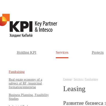
Holding KPI
Services
Projects
Fundraising
Главная
/
Services
/
Fundraising
Real estate economy of a
subject of RF /municipal
Leasing
formation/enterprise
Business Planning, Feasibility
Studies
Развитие бизнеса