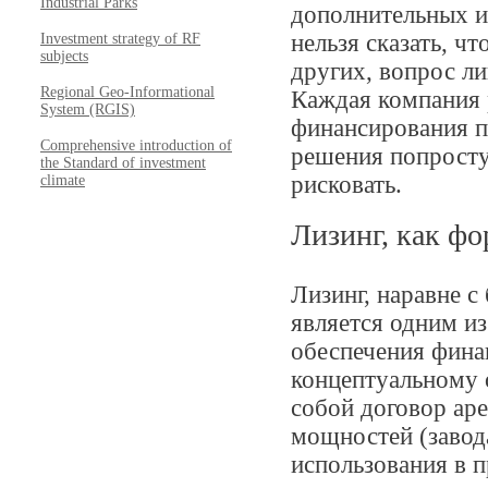
Industrial Parks
дополнительных и
нельзя сказать, ч
Investment strategy of RF
subjects
других, вопрос л
Regional Geo-Informational
Каждая компания 
System (RGIS)
финансирования п
Comprehensive introduction of
решения попросту 
the Standard of investment
рисковать.
climate
Лизинг, как ф
Лизинг, наравне 
является одним и
обеспечения фина
концептуальному о
собой договор а
мощностей (завод
использования в 