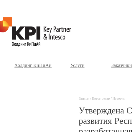
Холдинг КиПиАй
Услуги
Заказчики
Главная
/
Пресс-центр
/
Новости
Утверждена С
развития Респ
разработанна