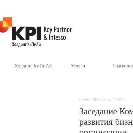
Холдинг КиПиАй
Услуги
Заказчики
Главная
/
Пресс-центр
/
Новости
Заседание Ко
развития биз
организации