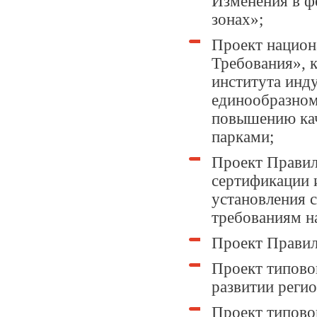
Изменения в ф
зонах»;
Проект национ
Требования», 
института инд
единообразном
повышению кач
парками;
Проект Правил
сертификации 
установления 
требованиям н
Проект Правил
Проект типовог
развитии реги
Проект типово