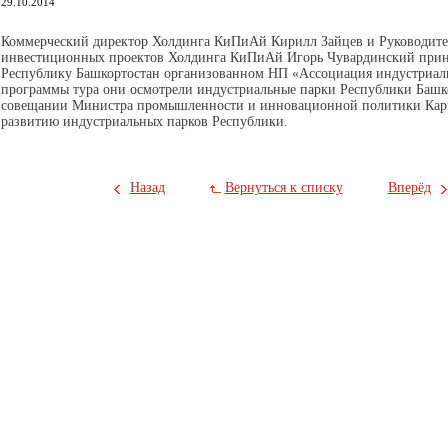
29.10.2014
Коммерческий директор Холдинга КиПиАй Кирилл Зайцев и Руководите
инвестиционных проектов Холдинга КиПиАй Игорь Чувардинский приня
Республику Башкортостан организованном НП «Ассоциация индустриаль
программы тура они осмотрели индустриальные парки Республики Башко
совещании Министра промышленности и инновационной политики Карп
развитию индустриальных парков Республики.
Назад
Вернуться к списку
Вперёд