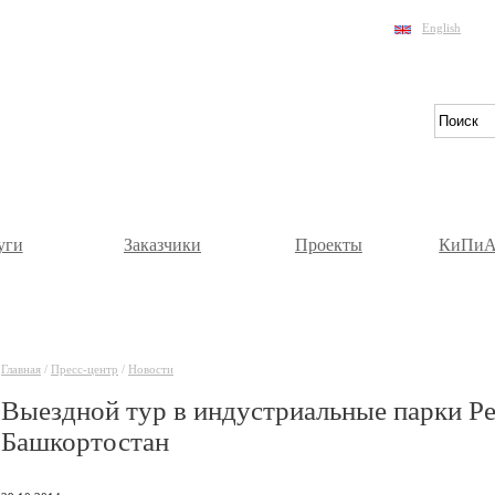
English
уги
Заказчики
Проекты
КиПиА
Главная
/
Пресс-центр
/
Новости
Выездной тур в индустриальные парки Р
Башкортостан