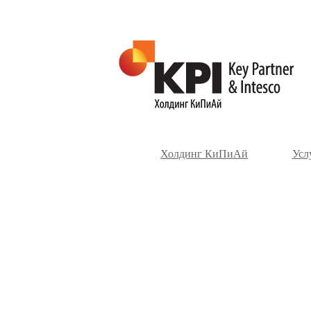
Холдинг КиПиАй
Усл