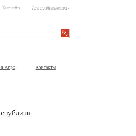
Карта сайта
Другие сайты холдинга
й Агро
Контакты
еспублики