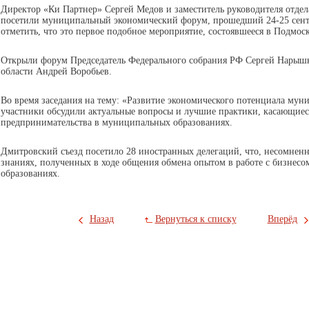
Директор «Ки Партнер» Сергей Медов и заместитель руководителя отде
посетили муниципальный экономический форум, прошедший 24-25 сентя
отметить, что это первое подобное мероприятие, состоявшееся в Подмоск
Открыли форум Председатель Федерального собрания РФ Сергей Нарыш
области Андрей Воробьев.
Во время заседания на тему: «Развитие экономического потенциала му
участники обсудили актуальные вопросы и лучшие практики, касающиеся
предпринимательства в муниципальных образованиях.
Дмитровский съезд посетило 28 иностранных делегаций, что, несомненн
знаниях, полученных в ходе общения обмена опытом в работе с бизнес
образованиях.
Назад
Вернуться к списку
Вперёд