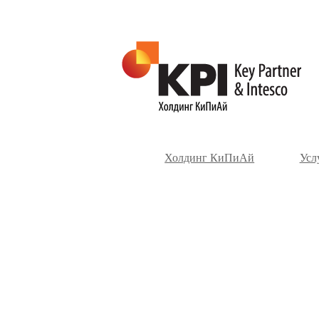
Холдинг КиПиАй
Усл