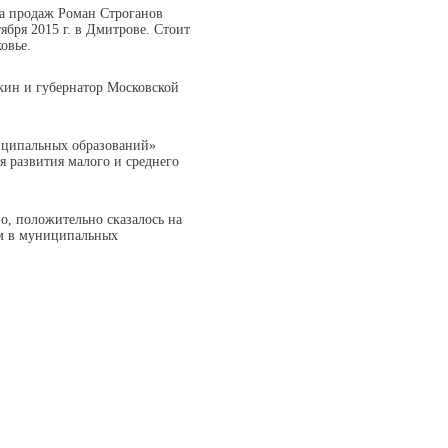
ла продаж Роман Строганов
бря 2015 г. в Дмитрове. Стоит
овье.
кин и губернатор Московской
ниципальных образований»
 развития малого и среднего
о, положительно сказалось на
ом в муниципальных