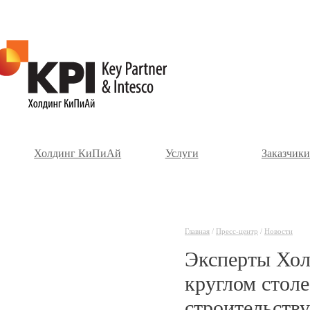
Холдинг КиПиАй
Услуги
Заказчики
Главная
/
Пресс-центр
/
Новости
Эксперты Хол
круглом стол
строительству