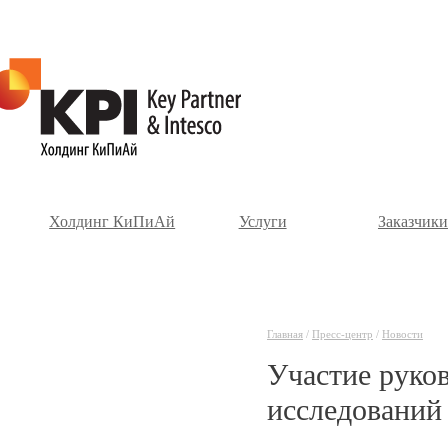
Холдинг КиПиАй
Услуги
Заказчики
Главная
/
Пресс-центр
/
Новости
Участие руко
исследований