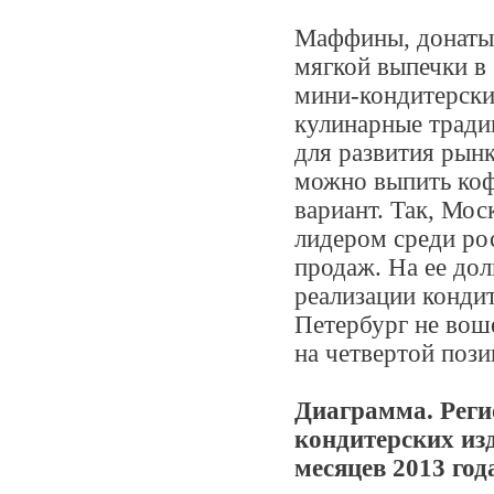
Маффины, донаты,
мягкой выпечки в
мини-кондитерски
кулинарные тради
для развития рын
можно выпить коф
вариант. Так, Мос
лидером среди ро
продаж. На ее до
реализации конди
Петербург не вош
на четвертой пози
Диаграмма. Реги
кондитерских из
месяцев 2013 год