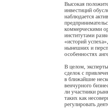
Высокая положите
инвестиций обусл
наблюдается акти
предпринимательст
коммерческими ор
институтами разви
«историй успеха»,
нынешних и персп
особенностях анг
В целом, эксперт
сделок с привлече
в ближайшие неск
венчурного бизнес
ли участники рын
таких как несовер
регулировать деят